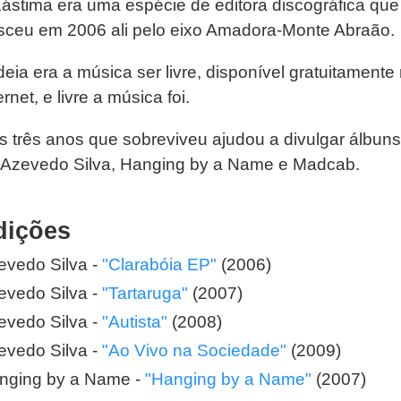
Lástima era uma espécie de editora discográfica que
sceu em 2006 ali pelo eixo Amadora-Monte Abraão.
deia era a música ser livre, disponível gratuitamente
ernet, e livre a música foi.
s três anos que sobreviveu ajudou a divulgar álbuns
 Azevedo Silva, Hanging by a Name e Madcab.
dições
evedo Silva -
"Clarabóia EP"
(2006)
evedo Silva -
"Tartaruga"
(2007)
evedo Silva -
"Autista"
(2008)
evedo Silva -
"Ao Vivo na Sociedade"
(2009)
nging by a Name -
"Hanging by a Name"
(2007)