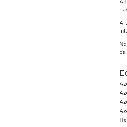
A 
na
A i
int
No
de
E
Az
Az
Az
Az
Ha